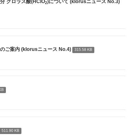
 クロラス酸(HClO
)について (klorusニュース No.3)
2
 (klorusニュース No.4)
315.58 KB
KB
511.90 KB